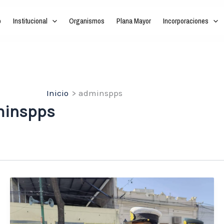
o
Institucional
Organismos
Plana Mayor
Incorporaciones
Inicio
adminspps
minspps